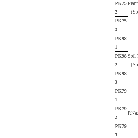
PK75
Plant
2
（Sp
PK75
3
PK98
1
PK98
Soil 
2
（Sp
PK98
3
PK79
1
PK79
RNaz
2
PK79
3