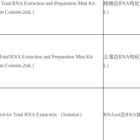
 Total RNA Extraction and Preparation Mini Kit
植物总RNA纯化
in Column-2mL）
L）
Total RNA Extraction and Preparation Mini Kit
土壤总RNA纯化
in Column-2mL）
L）
ol for Total RNA Extraction （Solution）
RNAzol总RN