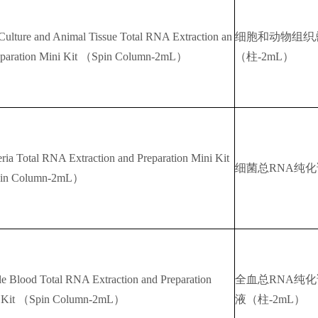
 Culture and Animal Tissue Total RNA Extraction an
细胞和动物组织
eparation Mini Kit （Spin Column-2mL）
（柱-2mL）
ria Total RNA Extraction and Preparation Mini Kit
细菌总RNA纯化
in Column-2mL）
e Blood Total RNA Extraction and Preparation
全血总RNA纯
 Kit （Spin Column-2mL）
液（柱-2mL）