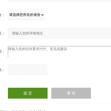
：
：
：
：
请
输
入
计算结果（填写阿拉伯数
字），如：三加四=7