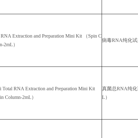
l RNA Extraction and Preparation Mini Kit （Spin C
病毒RNA纯化试
mn-2mL）
i Total RNA Extraction and Preparation Mini Kit
真菌总RNA纯化
in Column-2mL）
L）