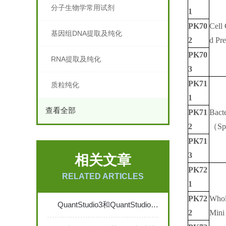
分子生物学常用试剂
1
PK70
Cell
基因组DNA提取及纯化
2
d Pr
PK70
RNA提取及纯化
3
PK71
质粒纯化
1
查看全部
PK71
Bacte
2
（Sp
PK71
3
相关文章
PK72
RELATED ARTICLES
1
PK72
Whol
QuantStudio3和QuantStudio5荧光定量PCR
2
Mini