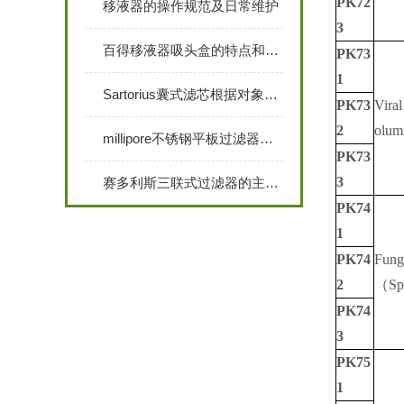
PK72
移液器的操作规范及日常维护
3
百得移液器吸头盒的特点和使用方法介绍
PK73
1
Sartorius囊式滤芯根据对象不同的特性
PK73
Vira
2
olu
millipore不锈钢平板过滤器适用及特点
PK73
3
赛多利斯三联式过滤器的主要特征和使用说明
PK74
1
PK74
Fung
2
（Sp
PK74
3
PK75
1